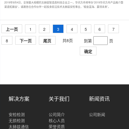
2019年9月4日，全球最大规模的太赫兹智造高科技企业之一，华讯方舟将举办“2019华讯方舟产品推介暨
渠道拓展会“，诚邀各位合作伙伴一起投身前沿技术太赫兹安检事业，“掘金蓝海、赢领未来”。
上一页
1
2
3
4
5
6
7
共8页
8
下一页
尾页
到第
页
确定
解决方案
关于我们
新闻资讯
安检检测
公司简介
公司新闻
无损检测
核心人员
太赫兹通信
荣誉资质