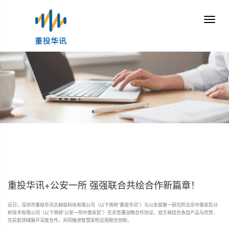
重投华讯+公安一所 强强联合共绘合作新篇章！
近日，深圳市重投华讯太赫兹科技有限公司（以下简称“重投华讯”）与公安部第一研究所北京中盾安民分
析技术有限公司（以下简称“公安一所中盾安民”）在京签署战略合作协议，双方将结合各自产品与优势，
在民航领域展开深度合作，共同推进智慧安检应用联合创新。