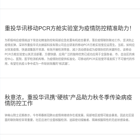
重投华讯移动PCR方舱实验室为疫情防控精准助力！
为积极响应疫情挑战下常态化精准防控和局部应急处置有机结合要求，落实疫情联防联动工作，坚决防止
疫情反弹，深圳市重投华讯太赫兹科技有限公司自主研发的移动PCR方舱实验室应运而生。当前，如何应
对突发疫情、快速调集医疗资源、有效开展检测筛查、减少流动感染成为疫情防控的关键所在，该移动
PCR方舱实验室以其灵活部署、方便快捷、应用广泛的独特优势已成功应用于全国各省、市、自治区的疾
控中心、医院、医学检测机构等，为疫情防控提供标准化、可移动的PCR实验室环境发挥了不可替代的作
用，有望在抗疫斗争中成为一件斩妖除魔的“核武器”。
秋意浓，重投华讯携“硬核”产品助力秋冬季传染病疫
情防控工作
钟南山院士近期表示，今冬明春新冠肺炎疫情将继续存在或发展，局部地区疫情可能会暴发。因此社区层
面的联防联控非常重要，社区应进行全面核酸检测、追踪密切接触者、隔离核酸阳性的无症状感染者。